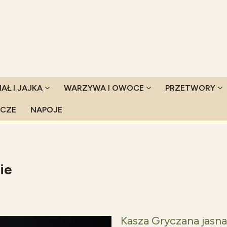
IAŁ I JAJKA
WARZYWA I OWOCE
PRZETWORY
YCZE
NAPOJE
ie
Kasza Gryczana jasna