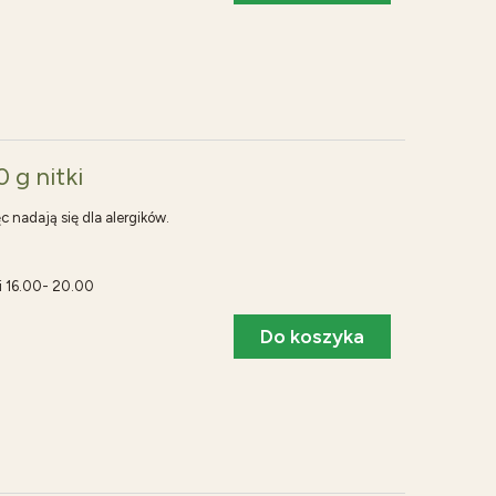
 g nitki
ęc nadają się dla alergików.
i 16.00- 20.00
Do koszyka