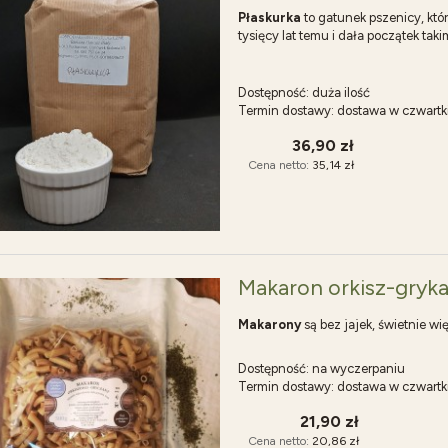
Płaskurka
to gatunek pszenicy, któ
tysięcy lat temu i dała początek ta
Dostępność:
duża ilość
Termin dostawy:
dostawa w czwartk
36,90 zł
Cena netto:
35,14 zł
Makaron orkisz-gryka
Makarony
są bez jajek, świetnie wi
Dostępność:
na wyczerpaniu
Termin dostawy:
dostawa w czwartk
21,90 zł
Cena netto:
20,86 zł