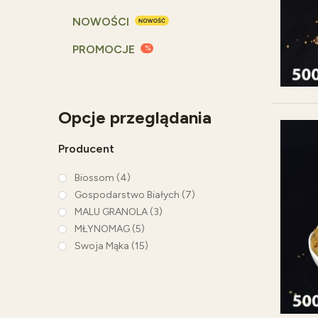
NOWOŚCI
PROMOCJE
Opcje przeglądania
Producent
Biossom
(4)
Gospodarstwo Białych
(7)
MALU GRANOLA
(3)
MŁYNOMAG
(5)
Swoja Mąka
(15)