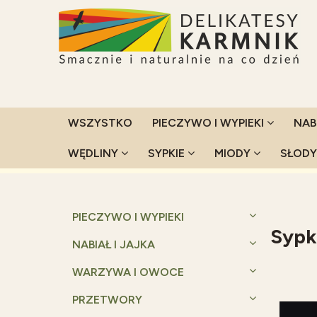
WSZYSTKO
PIECZYWO I WYPIEKI
NAB
WĘDLINY
SYPKIE
MIODY
SŁOD
Strona główna
Sypkie
PIECZYWO I WYPIEKI
Sypk
NABIAŁ I JAJKA
WARZYWA I OWOCE
PRZETWORY