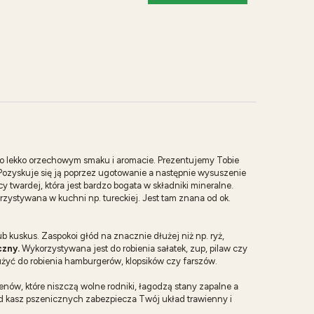
 o lekko orzechowym smaku i aromacie. Prezentujemy Tobie
 Pozyskuje się ją poprzez ugotowanie a następnie wysuszenie
y twardej, która jest bardzo bogata w składniki mineralne.
zystywana w kuchni np. tureckiej. Jest tam znana od ok.
 kuskus. Zaspokoi głód na znacznie dłużej niż np. ryż,
czny.
Wykorzystywana jest do robienia sałatek, zup, pilaw czy
żyć do robienia hamburgerów, klopsików czy farszów.
genów, które niszczą wolne rodniki, łagodzą stany zapalne a
d kasz pszenicznych zabezpiecza Twój układ trawienny i