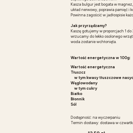
Kasza bulgur jest bogata w magnez, 
układ nerwowy, poprawia pamięć i k
Powinna zagościć w jadłospisie każd
Jak przyrządzamy?
Kaszę gotujemy w proporcjach 1 do 2
wrzucamy do lekko osolonego wrzątk
woda zostanie wchłonięta.
Wartość energetyczna w 100g:
Wartość energetyczna
Tłuszcz
w tym kwasy tłuszczowe nasy
Węglowodany
w tym cukry
Białko
Błonnik
Sól
Dostępność:
na wyczerpaniu
Termin dostawy:
dostawa w czwartk