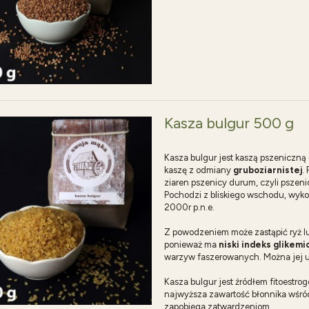
Kasza bulgur 500 g
Kasza bulgur jest kaszą pszeniczną
kaszę z odmiany
gruboziarnistej
.
ziaren pszenicy durum, czyli pszenic
Pochodzi z bliskiego wschodu, wykor
2000r p.n.e.
Z powodzeniem może zastąpić ryż lub
ponieważ ma
niski indeks glikemi
warzyw faszerowanych. Można jej u
Kasza bulgur jest źródłem fitoestro
najwyższa zawartość błonnika wśró
zapobiega zatwardzeniom.