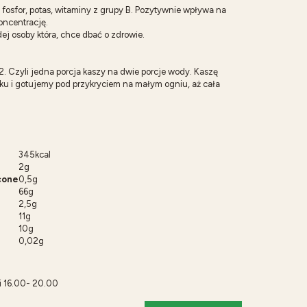
fosfor, potas, witaminy z grupy B. Pozytywnie wpływa na
oncentrację.
ej osoby która, chce dbać o zdrowie.
. Czyli jedna porcja kaszy na dwie porcje wody. Kaszę
u i gotujemy pod przykryciem na małym ogniu, aż cała
345kcal
2g
cone
0,5g
66g
2,5g
11g
10g
0,02g
i 16.00- 20.00