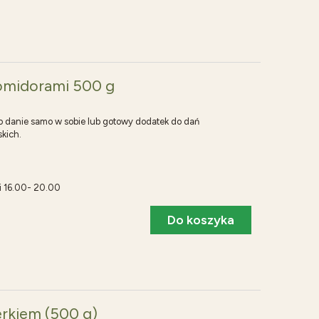
omidorami 500 g
o danie samo w sobie lub gotowy dodatek do dań
skich.
i 16.00- 20.00
Do koszyka
erkiem (500 g)