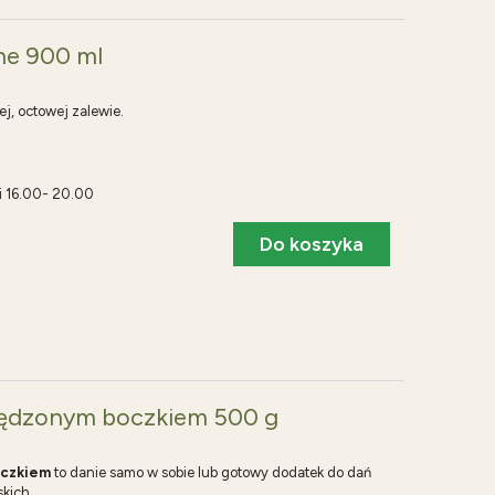
e 900 ml
ej, octowej zalewie.
i 16.00- 20.00
Do koszyka
wędzonym boczkiem 500 g
oczkiem
to danie samo w sobie lub gotowy dodatek do dań
kich.