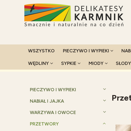
WSZYSTKO
PIECZYWO I WYPIEKI
NAB
WĘDLINY
SYPKIE
MIODY
SŁOD
Strona główna
Przetwory
Przetwory wytr
PIECZYWO I WYPIEKI
Prze
NABIAŁ I JAJKA
WARZYWA I OWOCE
PRZETWORY