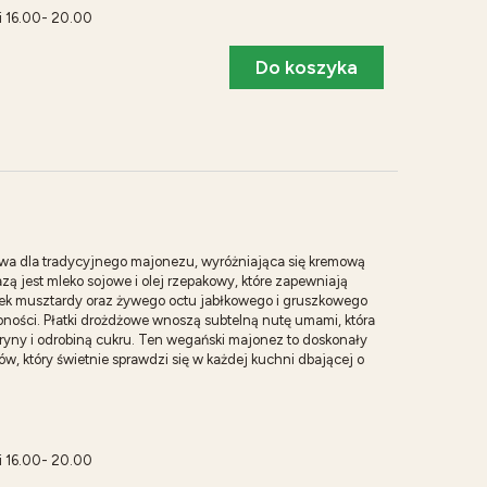
i 16.00- 20.00
Do koszyka
tywa dla tradycyjnego majonezu, wyróżniająca się kremową
ą jest mleko sojowe i olej rzepakowy, które zapewniają
tek musztardy oraz żywego octu jabłkowego i gruszkowego
oności. Płatki drożdżowe wnoszą subtelną nutę umami, która
ytryny i odrobiną cukru. Ten wegański majonez to doskonały
ów, który świetnie sprawdzi się w każdej kuchni dbającej o
i 16.00- 20.00