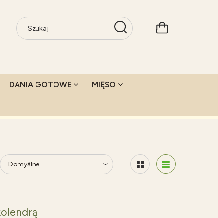
DANIA GOTOWE
MIĘSO
kolendrą