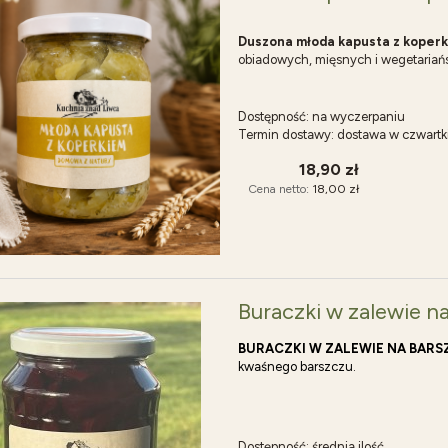
Duszona młoda kapusta z koper
obiadowych, mięsnych i wegetariańs
Dostępność:
na wyczerpaniu
Termin dostawy:
dostawa w czwartk
18,90 zł
Cena netto:
18,00 zł
Buraczki w zalewie n
BURACZKI W ZALEWIE NA BARS
kwaśnego barszczu.
Dostępność:
średnia ilość