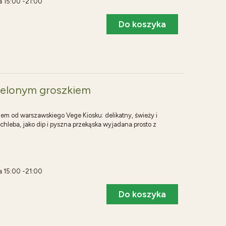
ia 15:00 -21:00
Do koszyka
ielonym groszkiem
m od warszawskiego Vege Kiosku: delikatny, świeży i
hleba, jako dip i pyszna przekąska wyjadana prosto z
ia 15:00 -21:00
Do koszyka