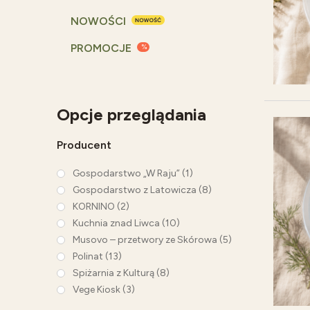
NOWOŚCI
PROMOCJE
Opcje przeglądania
Producent
Gospodarstwo „W Raju”
(1)
Gospodarstwo z Latowicza
(8)
KORNINO
(2)
Kuchnia znad Liwca
(10)
Musovo – przetwory ze Skórowa
(5)
Polinat
(13)
Spiżarnia z Kulturą
(8)
Vege Kiosk
(3)