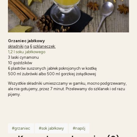
Grzaniec jabłkowy
składniki
na
6
szklaneczek:
1,2 l soku jabłkowego
3 laski cynamonu
10 goździków
6 plastrów suszonych jabłek pokrojonych w kostkę
500 ml żubrówki albo 500 ml gorzkiej żołądkowej
Wszystkie składniki umieszczamy w garnku, mocno podgrzewamy,
ale nie gotujemy, przez 7 minut. Przelewamy do szklanek i od razu
pijemy.
#grzaniec
#sok jabłkowy
#napój