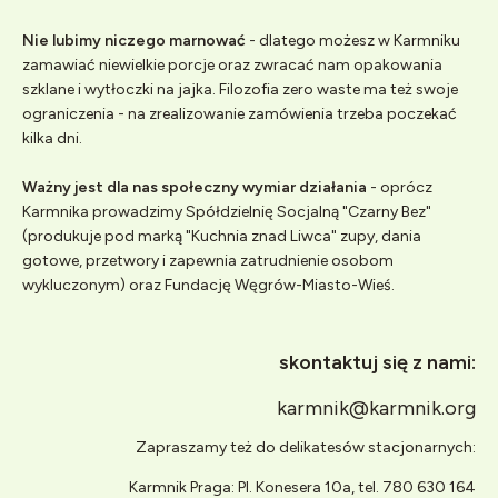
Nie lubimy niczego marnować
- dlatego możesz w Karmniku
zamawiać niewielkie porcje oraz zwracać nam opakowania
szklane i wytłoczki na jajka. Filozofia zero waste ma też swoje
ograniczenia - na zrealizowanie zamówienia trzeba poczekać
kilka dni.
Ważny jest dla nas społeczny wymiar działania
- oprócz
Karmnika prowadzimy Spółdzielnię Socjalną "Czarny Bez"
(produkuje pod marką "Kuchnia znad Liwca" zupy, dania
gotowe, przetwory i zapewnia zatrudnienie osobom
wykluczonym) oraz Fundację Węgrów-Miasto-Wieś.
skontaktuj się z nami:
karmnik@karmnik.org
Zapraszamy też do delikatesów stacjonarnych:
Karmnik Praga: Pl. Konesera 10a, tel. 780 630 164