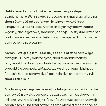
Delikatesy Karmnik to sklep internetowy i sklepy
stacjonarne w Warszawie.
Sprzedajemy smaczną, naturalną,
dobrą żywność od zaufanych, lokalnych wytwórców.
Znajdziesz u nas kilkaset rzemieślniczych wyrobów: nabiał,
wędliny, dania gotowe, słodkości, napoje... Wszystko przez nas
próbowane i testowane. Jeśli coś sprzedajemy, to znaczy, że
sami to jemy i polecamy.
Karmnik wziął się z miłości do jedzenia
oraz ze zdrowego
rozsądku. Lubimy dobrze zjeść, dobrze karmić rodziny i
przyjaciół. Hołdujemy kuchni lokalnej i sezonowej - większość
produktów pochodzi z Mazowsza wschodniego i bliskiego
Podlasia (po co sprowadzać coś z daleka, skoro mamy tyle
dobra tak blisko!).
Nie lubimy niczego marnować
- dlatego możesz w Karmniku
zamawiać niewielkie porcje oraz zwracać nam opakowania
szklane i wytłoczki na jajka. Filozofia zero waste ma też swoje
ograniczenia - na zrealizowanie zamówienia trzeba poczekać