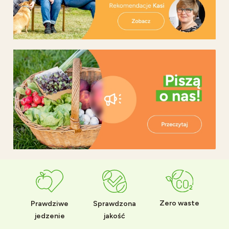
Zero waste
Prawdziwe
Sprawdzona
jedzenie
jakość