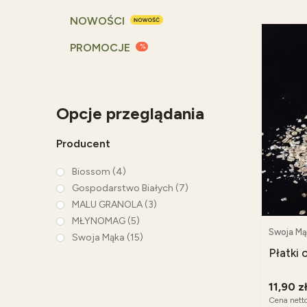
NOWOŚCI
PROMOCJE
Opcje przeglądania
Producent
Biossom
(4)
Gospodarstwo Białych
(7)
MALU GRANOLA
(3)
MŁYNOMAG
(5)
Swoja Mą
Swoja Mąka
(15)
Płatki
11,90 z
Cena nett