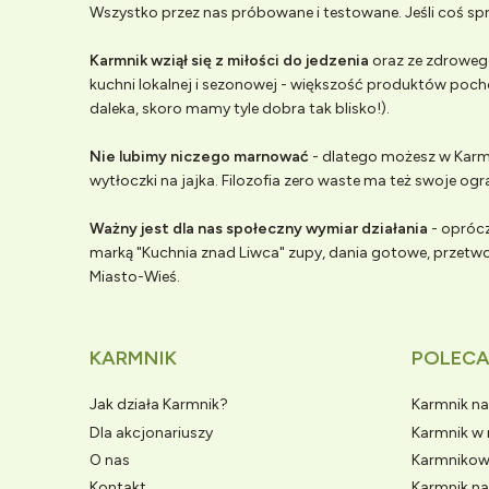
Wszystko przez nas próbowane i testowane. Jeśli coś spr
Karmnik wziął się z miłości do jedzenia
oraz ze zdrowego
kuchni lokalnej i sezonowej - większość produktów poch
daleka, skoro mamy tyle dobra tak blisko!).
Nie lubimy niczego marnować
- dlatego możesz w Karmn
wytłoczki na jajka. Filozofia zero waste ma też swoje ogr
Ważny jest dla nas społeczny wymiar działania
- oprócz
marką "Kuchnia znad Liwca" zupy, dania gotowe, przet
Miasto-Wieś.
KARMNIK
POLEC
Jak działa Karmnik?
Karmnik n
Dla akcjonariuszy
Karmnik w
O nas
Karmnikow
Kontakt
Karmnik na