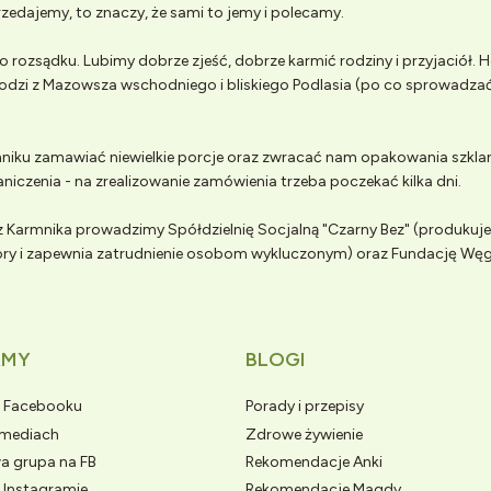
zedajemy, to znaczy, że sami to jemy i polecamy.
 rozsądku. Lubimy dobrze zjeść, dobrze karmić rodziny i przyjaciół.
odzi z Mazowsza wschodniego i bliskiego Podlasia (po co sprowadzać
iku zamawiać niewielkie porcje oraz zwracać nam opakowania szklan
aniczenia - na zrealizowanie zamówienia trzeba poczekać kilka dni.
 Karmnika prowadzimy Spółdzielnię Socjalną "Czarny Bez" (produkuj
wory i zapewnia zatrudnienie osobom wykluczonym) oraz Fundację Wę
AMY
BLOGI
a Facebooku
Porady i przepisy
 mediach
Zdrowe żywienie
a grupa na FB
Rekomendacje Anki
 Instagramie
Rekomendacje Magdy