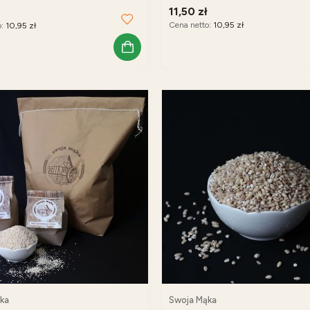
11,50 zł
Cena netto:
10,95 zł
o:
10,95 zł
ka
Swoja Mąka