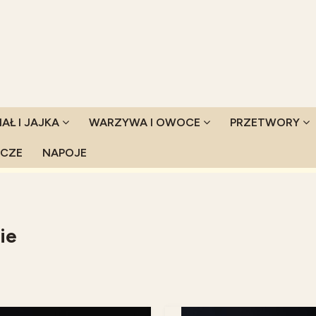
IAŁ I JAJKA
WARZYWA I OWOCE
PRZETWORY
YCZE
NAPOJE
ie