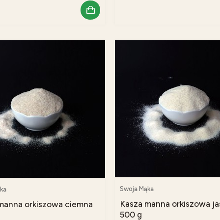
Swoja Mąka
ka
Kasza manna orkiszowa ja
manna orkiszowa ciemna
500 g