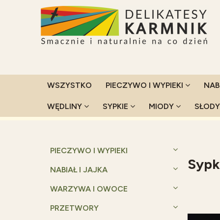
WSZYSTKO
PIECZYWO I WYPIEKI
NAB
WĘDLINY
SYPKIE
MIODY
SŁOD
Strona główna
Sypkie
PIECZYWO I WYPIEKI
Sypk
NABIAŁ I JAJKA
WARZYWA I OWOCE
PRZETWORY