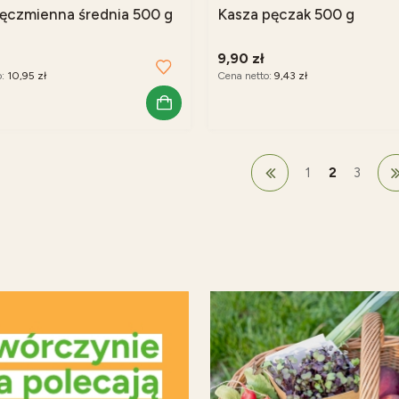
jęczmienna średnia 500 g
Kasza pęczak 500 g
9,90 zł
o:
10,95 zł
Cena netto:
9,43 zł
1
2
3