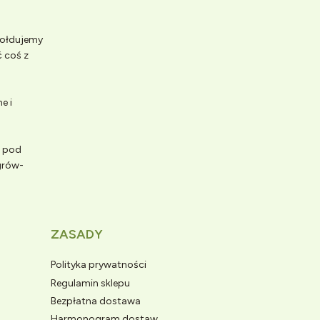
 Hołdujemy
 coś z
e i
e pod
grów-
ZASADY
Polityka prywatności
Regulamin sklepu
Bezpłatna dostawa
Harmonogram dostaw