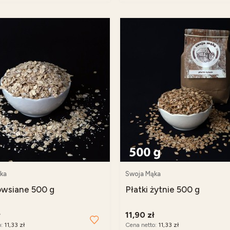
ka
Swoja Mąka
 owsiane 500 g
Płatki żytnie 500 g
ł
11,90 zł
o:
11,33 zł
Cena netto:
11,33 zł