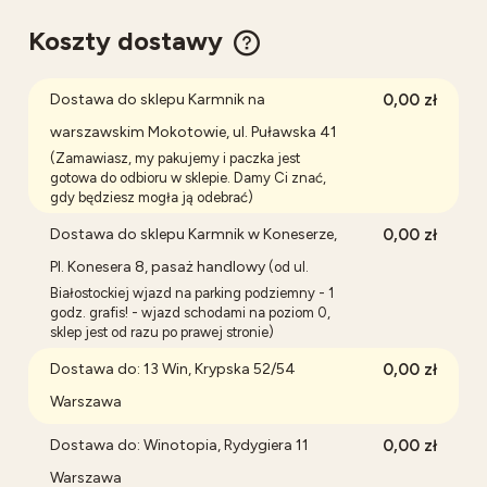
Koszty dostawy
Cena nie zawiera ewentualnych kosztów płatności
Dostawa do sklepu Karmnik na
0,00 zł
warszawskim Mokotowie, ul. Puławska 41
(Zamawiasz, my pakujemy i paczka jest
gotowa do odbioru w sklepie. Damy Ci znać,
gdy będziesz mogła ją odebrać)
Dostawa do sklepu Karmnik w Koneserze,
0,00 zł
Pl. Konesera 8, pasaż handlowy
(od ul.
Białostockiej wjazd na parking podziemny - 1
godz. grafis! - wjazd schodami na poziom 0,
sklep jest od razu po prawej stronie)
Dostawa do: 13 Win, Krypska 52/54
0,00 zł
Warszawa
Dostawa do: Winotopia, Rydygiera 11
0,00 zł
Warszawa