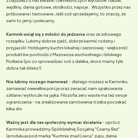
Znajdziesz u nas kilkaset rzemieślniczych wyrobów: nabiał,
wędliny, dania gotowe, słodkości, napoje... Wszystko przez nas
próbowane i testowane. Jeśli coś sprzedajemy, to znaczy, że
sami to jemy i polecamy.
Karmnik wziął się z miłości do jedzenia
oraz ze zdrowego
rozsądku. Lubimy dobrze zjeść, dobrze karmić rodziny i
przyjaciół. Hołdujemy kuchni lokalnej i sezonowej - większość
produktów pochodzi z Mazowsza wschodniego i bliskiego
Podlasia (po co sprowadzać coś z daleka, skoro mamy tyle
dobra tak blisko!).
Nie lubimy niczego marnować
- dlatego możesz w Karmniku
zamawiać niewielkie porcje oraz zwracać nam opakowania
szklane i wytłoczki na jajka. Filozofia zero waste ma też swoje
ograniczenia - na zrealizowanie zamówienia trzeba poczekać
kilka dni.
Ważny jest dla nas społeczny wymiar działania
- oprócz
Karmnika prowadzimy Spółdzielnię Socjalną "Czarny Bez"
(produkuje pod marką "Kuchnia znad Liwca" zupy, dania