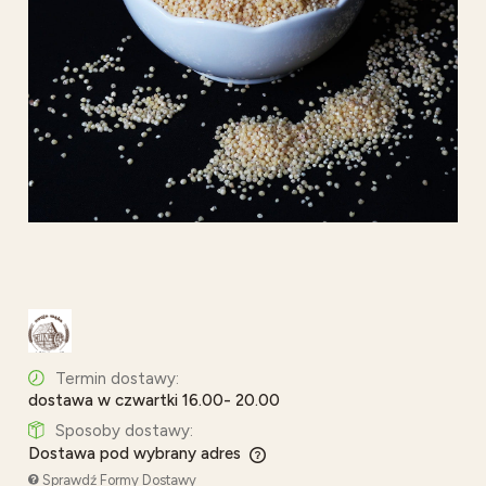
Termin dostawy:
dostawa w czwartki 16.00- 20.00
Sposoby dostawy:
Dostawa pod wybrany adres
Cena nie zawiera ewentualnych kosztów płatności
Sprawdź Formy Dostawy