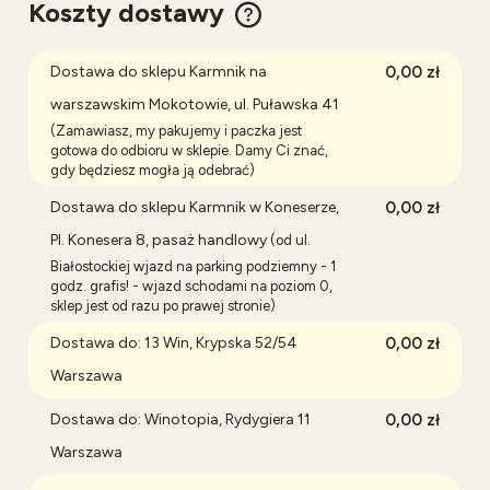
Koszty dostawy
Cena nie zawiera ewentualnych kosztów płatności
Dostawa do sklepu Karmnik na
0,00 zł
warszawskim Mokotowie, ul. Puławska 41
(Zamawiasz, my pakujemy i paczka jest
gotowa do odbioru w sklepie. Damy Ci znać,
gdy będziesz mogła ją odebrać)
Dostawa do sklepu Karmnik w Koneserze,
0,00 zł
Pl. Konesera 8, pasaż handlowy
(od ul.
Białostockiej wjazd na parking podziemny - 1
godz. grafis! - wjazd schodami na poziom 0,
sklep jest od razu po prawej stronie)
Dostawa do: 13 Win, Krypska 52/54
0,00 zł
Warszawa
Dostawa do: Winotopia, Rydygiera 11
0,00 zł
Warszawa