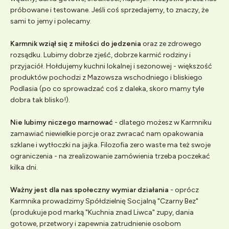
próbowane i testowane. Jeśli coś sprzedajemy, to znaczy, że
sami to jemy i polecamy.
Karmnik wziął się z miłości do jedzenia
oraz ze zdrowego
rozsądku. Lubimy dobrze zjeść, dobrze karmić rodziny i
przyjaciół. Hołdujemy kuchni lokalnej i sezonowej - większość
produktów pochodzi z Mazowsza wschodniego i bliskiego
Podlasia (po co sprowadzać coś z daleka, skoro mamy tyle
dobra tak blisko!).
Nie lubimy niczego marnować
- dlatego możesz w Karmniku
zamawiać niewielkie porcje oraz zwracać nam opakowania
szklane i wytłoczki na jajka. Filozofia zero waste ma też swoje
ograniczenia - na zrealizowanie zamówienia trzeba poczekać
kilka dni.
Ważny jest dla nas społeczny wymiar działania
- oprócz
Karmnika prowadzimy Spółdzielnię Socjalną "Czarny Bez"
(produkuje pod marką "Kuchnia znad Liwca" zupy, dania
gotowe, przetwory i zapewnia zatrudnienie osobom