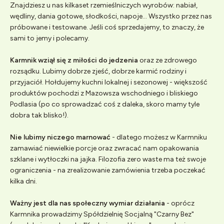
Znajdziesz u nas kilkaset rzemieślniczych wyrobów: nabiał,
wędliny, dania gotowe, słodkości, napoje... Wszystko przez nas
próbowane i testowane. Jeśli coś sprzedajemy, to znaczy, że
sami to jemy i polecamy.
Karmnik wziął się z miłości do jedzenia
oraz ze zdrowego
rozsądku. Lubimy dobrze zjeść, dobrze karmić rodziny i
przyjaciół. Hołdujemy kuchni lokalnej i sezonowej - większość
produktów pochodzi z Mazowsza wschodniego i bliskiego
Podlasia (po co sprowadzać coś z daleka, skoro mamy tyle
dobra tak blisko!).
Nie lubimy niczego marnować
- dlatego możesz w Karmniku
zamawiać niewielkie porcje oraz zwracać nam opakowania
szklane i wytłoczki na jajka. Filozofia zero waste ma też swoje
ograniczenia - na zrealizowanie zamówienia trzeba poczekać
kilka dni.
Ważny jest dla nas społeczny wymiar działania
- oprócz
Karmnika prowadzimy Spółdzielnię Socjalną "Czarny Bez"