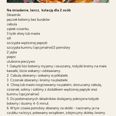
Na śniadanie, lancz, kolację dla 2 osób
Składniki:
pęczek botwiny bez buraków
cebula
ząbek czosnku
3 łyżki oliwy lub masła
sól
szczypta wędzonej papryki
szczypta kuminu (opcjonalnie)2 pomidory
2 jajka
pieprz
ulubione pieczywo
1. Gałązki liści botwiny myjemy i osuszamy, łodyżki kroimy na małe
kawałki, liście siekamy i odstawiamy.
2. Cebulę obieramy i siekamy w półtalarki.
3. Czosnek obieramy i kroimy na plasterki.
4. Oliwę lub masło rozgrzewamy na patelni, dorzucamy cebulę,
czosnek, solimy i szklimy z dodatkiem wędzonej papryki oraz
kuminu (opcjonalnie).
5. Do podsmażonych składników dodajemy pokrojone łodyżki
botwiny i dusimy 4-5 minut.
6. W tym czasie pomidory obieramy ze skórki - nacinamy je na
czubku na krzyż, polewamy wrzątkiem, zdejmujmy skórkę i kroimy