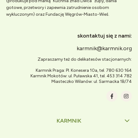
(produkuje pod marką "Kuchnia znad Liwca" zupy, dania
gotowe, przetwory i zapewnia zatrudnienie osobom
wykluczonym) oraz Fundację Węgrów-Miasto-Wieś.
skontaktuj się z nami:
karmnik@karmnik.org
Zapraszamy też do delikatesów stacjonarnych:
Karmnik Praga: Pl. Konesera 10a, tel. 780 630 164
Karmnik Mokotów: ul. Puławska 41, tel. 453 314 782
Miasteczko Wilanów: ul. Sarmacka 1B/74
KARMNIK