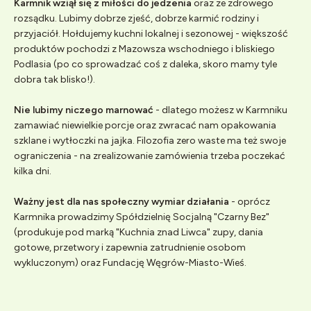
Karmnik wziął się z miłości do jedzenia
oraz ze zdrowego
rozsądku. Lubimy dobrze zjeść, dobrze karmić rodziny i
przyjaciół. Hołdujemy kuchni lokalnej i sezonowej - większość
produktów pochodzi z Mazowsza wschodniego i bliskiego
Podlasia (po co sprowadzać coś z daleka, skoro mamy tyle
dobra tak blisko!).
Nie lubimy niczego marnować
- dlatego możesz w Karmniku
zamawiać niewielkie porcje oraz zwracać nam opakowania
szklane i wytłoczki na jajka. Filozofia zero waste ma też swoje
ograniczenia - na zrealizowanie zamówienia trzeba poczekać
kilka dni.
Ważny jest dla nas społeczny wymiar działania
- oprócz
Karmnika prowadzimy Spółdzielnię Socjalną "Czarny Bez"
(produkuje pod marką "Kuchnia znad Liwca" zupy, dania
gotowe, przetwory i zapewnia zatrudnienie osobom
wykluczonym) oraz Fundację Węgrów-Miasto-Wieś.