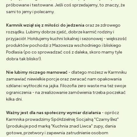
próbowane i testowane. Jeśli coś sprzedajemy, to znaczy, że
sami to jemy i polecamy.
Karmnik wziął się z miłości do jedzenia
oraz ze zdrowego
rozsądku. Lubimy dobrze zjeść, dobrze karmić rodziny i
przyjaciół. Hołdujemy kuchni lokalnej i sezonowej - większość
produktów pochodzi z Mazowsza wschodniego i bliskiego
Podlasia (po co sprowadzać coś z daleka, skoro mamy tyle
dobra tak blisko!).
Nie lubimy niczego marnować
- dlatego możesz w Karmniku
zamawiać niewielkie porcje oraz zwracać nam opakowania
szklane i wytłoczki na jajka. Filozofia zero waste ma też swoje
ograniczenia - na zrealizowanie zamówienia trzeba poczekać
kilka dni.
Ważny jest dla nas społeczny wymiar działania
- oprócz
Karmnika prowadzimy Spółdzielnię Socjalną "Czarny Bez"
(produkuje pod marką "Kuchnia znad Liwca" zupy, dania
gotowe, przetwory i zapewnia zatrudnienie osobom