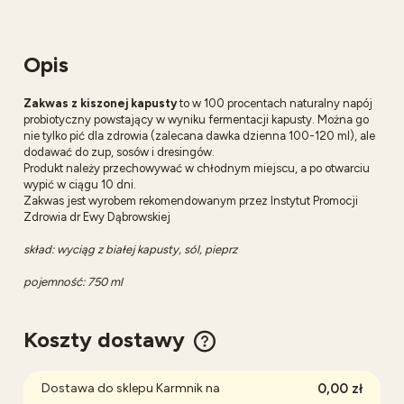
Opis
Zakwas z kiszonej kapusty
to w 100 procentach naturalny napój
probiotyczny powstający w wyniku fermentacji kapusty. Można go
nie tylko pić dla zdrowia (zalecana dawka dzienna 100-120 ml), ale
dodawać do zup, sosów i dresingów.
Produkt należy przechowywać w chłodnym miejscu, a po otwarciu
wypić w ciągu 10 dni.
Zakwas jest wyrobem rekomendowanym przez Instytut Promocji
Zdrowia dr Ewy Dąbrowskiej
skład: wyciąg z białej kapusty, sól, pieprz
pojemność: 750 ml
Koszty dostawy
Cena nie zawiera ewentualnych kosztów płatności
Dostawa do sklepu Karmnik na
0,00 zł