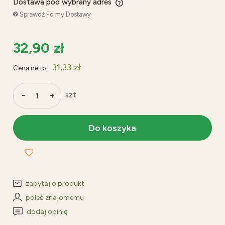
Dostawa pod wybrany adres
Cena nie zawiera ewentualnych kosztów płatności
Sprawdź Formy Dostawy
32,90 zł
31,33 zł
Cena netto:
-
+
szt.
Do koszyka
zapytaj o produkt
poleć znajomemu
dodaj opinię