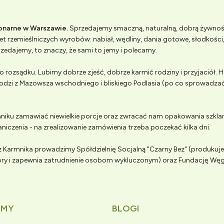
jonarne w Warszawie.
Sprzedajemy smaczną, naturalną, dobrą żywno
t rzemieślniczych wyrobów: nabiał, wędliny, dania gotowe, słodkości, 
zedajemy, to znaczy, że sami to jemy i polecamy.
 rozsądku. Lubimy dobrze zjeść, dobrze karmić rodziny i przyjaciół.
odzi z Mazowsza wschodniego i bliskiego Podlasia (po co sprowadzać
iku zamawiać niewielkie porcje oraz zwracać nam opakowania szklan
aniczenia - na zrealizowanie zamówienia trzeba poczekać kilka dni.
 Karmnika prowadzimy Spółdzielnię Socjalną "Czarny Bez" (produkuj
wory i zapewnia zatrudnienie osobom wykluczonym) oraz Fundację Wę
AMY
BLOGI