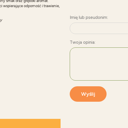
ny smak oraz głęboki aromat.
ci wspierające odporność i trawienie,
Imię lub pseudonim:
my
Twoja opinia:
Wyślij