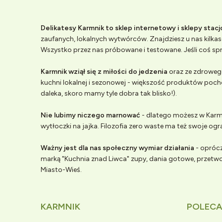
Delikatesy Karmnik to sklep internetowy i sklepy stac
zaufanych, lokalnych wytwórców. Znajdziesz u nas kilkase
Wszystko przez nas próbowane i testowane. Jeśli coś spr
Karmnik wziął się z miłości do jedzenia
oraz ze zdrowego
kuchni lokalnej i sezonowej - większość produktów poch
daleka, skoro mamy tyle dobra tak blisko!).
Nie lubimy niczego marnować
- dlatego możesz w Karmn
wytłoczki na jajka. Filozofia zero waste ma też swoje ogr
Ważny jest dla nas społeczny wymiar działania
- oprócz
marką "Kuchnia znad Liwca" zupy, dania gotowe, przet
Miasto-Wieś.
KARMNIK
POLEC