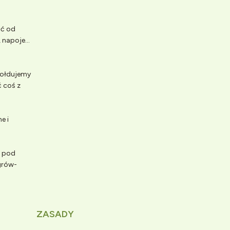
ść od
napoje...
 Hołdujemy
 coś z
e i
e pod
grów-
ZASADY