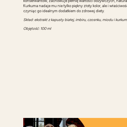
konserwantów, zachowuje pełnię wartości odżywczych, natural
Kurkuma nadaje mu nie tylko piękny złoty kolor, ale i właściwoś
czyniąc go idealnym dodatkiem do zdrowej diety.
Skład: ekstrakt z kapusty białej, imbiru, czosnku, miodu i kurku
Objętość: 100 ml