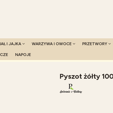
IAŁ I JAJKA
WARZYWA I OWOCE
PRZETWORY
YCZE
NAPOJE
l
Pyszot żółty 10