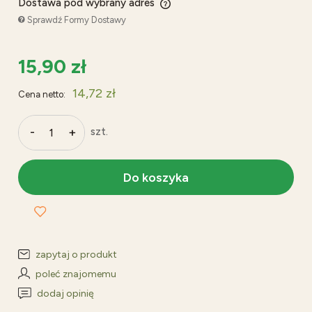
Dostawa pod wybrany adres
Cena nie zawiera ewentualnych kosztów płatności
Sprawdź Formy Dostawy
15,90 zł
14,72 zł
Cena netto:
-
+
szt.
Do koszyka
zapytaj o produkt
poleć znajomemu
dodaj opinię