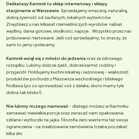
Delikatesy Karmnik to sklep internetowy i sklepy
stacjonarne w Warszawie.
Sprzedajemy smaczną, naturalną,
dobrą żywność od zaufanych, lokalnych wytwórców.
Znajdziesz u nas kilkaset rzemieślniczych wyrobów: nabiał,
wędliny, dania gotowe, słodkości, napoje... Wszystko przez nas
próbowane i testowane. Jeśli coś sprzedajemy, to znaczy, że
sami to jemy i polecamy.
Karmnik wziął się z miłości do jedzenia
oraz ze zdrowego
rozsądku. Lubimy dobrze zjeść, dobrze karmić rodziny i
przyjaciół. Hołdujemy kuchni lokalnej i sezonowej - większość
produktów pochodzi z Mazowsza wschodniego i bliskiego
Podlasia (po co sprowadzać coś z daleka, skoro mamy tyle
dobra tak blisko!).
Nie lubimy niczego marnować
- dlatego możesz w Karmniku
zamawiać niewielkie porcje oraz zwracać nam opakowania
szklane i wytłoczki na jajka. Filozofia zero waste ma też swoje
ograniczenia - na zrealizowanie zamówienia trzeba poczekać
kilka dni.