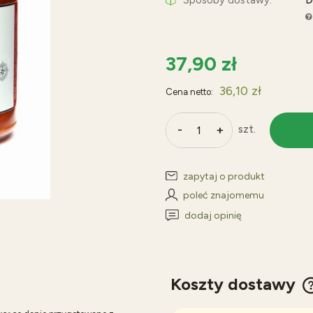
D
Sposoby dostawy:
Cena nie 
płatności
37,90 zł
36,10 zł
Cena netto:
-
+
szt.
zapytaj o produkt
poleć znajomemu
dodaj opinię
Koszty dostawy