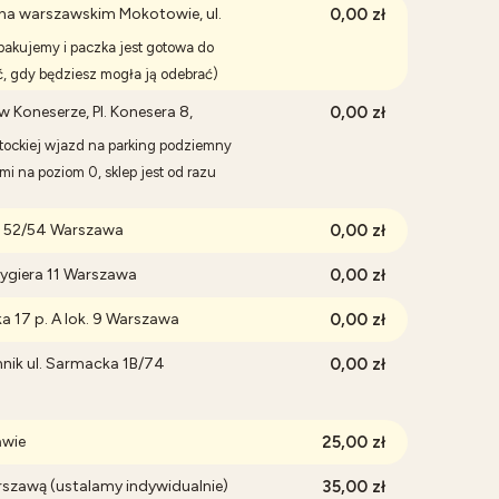
Cena nie zawiera ewentualnych
na warszawskim Mokotowie, ul.
0,00 zł
kosztów płatności
akujemy i paczka jest gotowa do
ć, gdy będziesz mogła ją odebrać)
 Koneserze, Pl. Konesera 8,
0,00 zł
stockiej wjazd na parking podziemny
mi na poziom 0, sklep jest od razu
a 52/54 Warszawa
0,00 zł
ygiera 11 Warszawa
0,00 zł
a 17 p. A lok. 9 Warszawa
0,00 zł
nik ul. Sarmacka 1B/74
0,00 zł
wie
25,00 zł
zawą (ustalamy indywidualnie)
35,00 zł