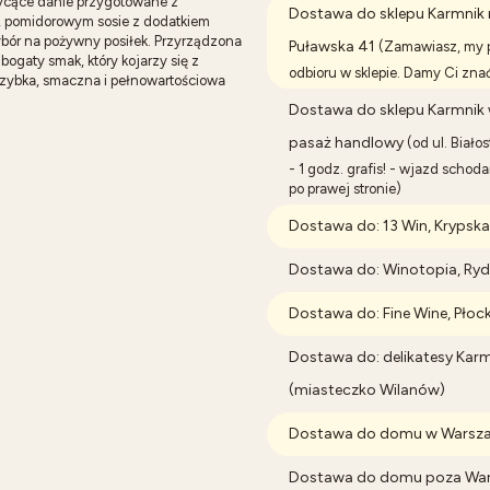
 sycące danie przygotowane z
Dostawa do sklepu Karmnik 
, pomidorowym sosie z dodatkiem
ybór na pożywny posiłek. Przyrządzona
Puławska 41
(Zamawiasz, my p
bogaty smak, który kojarzy się z
odbioru w sklepie. Damy Ci zna
zybka, smaczna i pełnowartościowa
Dostawa do sklepu Karmnik w
pasaż handlowy
(od ul. Biało
- 1 godz. grafis! - wjazd schoda
po prawej stronie)
Dostawa do: 13 Win, Krypsk
Dostawa do: Winotopia, Ryd
Dostawa do: Fine Wine, Płock
Dostawa do: delikatesy Karm
(miasteczko Wilanów)
Dostawa do domu w Warsza
Dostawa do domu poza Wars