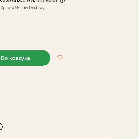
ostawa pod wybrany adres
Sprawdź Formy Dostawy
zawiera ewentualnych kosztów
Do koszyka