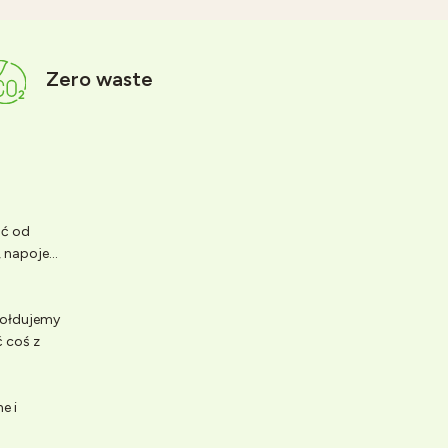
Zero waste
ść od
napoje...
 Hołdujemy
 coś z
e i