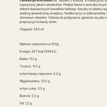
Fasolka po bretońsku
od "Spiżarni z Kulturą" to tradycyjne,
najwyższej jakości składników. Miękka fasola w aromatycznym
dobrze doprawionych kawałków kiełbasy i boczku to idealny w
według sprawdzonej receptury, fasolka łączy w sobie prostotę i 
domowym obiadem. Gotowa do podgrzania, sprawdzi się jako s
propozycja na każdy dzień.
Objętość: 540 ml
Wartości odżywcze na 100g:
Energia: 227 kcal (949 kJ)
Białko: 11,3 g
Tłuszcz: 11,0 g
w tym kwasy nasycone: 4,0 g
Węglowodany: 33,0 g
w tym cukry: 5,5 g
Błonnik: 5,0 g
Sól: 1,2 g