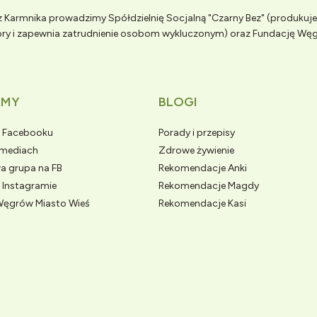
 Karmnika prowadzimy Spółdzielnię Socjalną "Czarny Bez" (produkuj
wory i zapewnia zatrudnienie osobom wykluczonym) oraz Fundację Wę
AMY
BLOGI
a Facebooku
Porady i przepisy
 mediach
Zdrowe żywienie
a grupa na FB
Rekomendacje Anki
 Instagramie
Rekomendacje Magdy
Węgrów Miasto Wieś
Rekomendacje Kasi