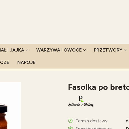
IAŁ I JAJKA
WARZYWA I OWOCE
PRZETWORY
YCZE
NAPOJE
a
Fasolka po bretońsku 540 ml
Fasolka po bret
Termin dostawy:
d