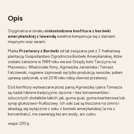
Opis
Oryginalna w smaku
niskosłodzona konfitura z borówki
amerykańskiej z lawendą
świetnie komponuje się z daniami
mięsnymi oraz serami.
Marka
Przetwory z Borówki
od lat związana jest z 7-hektarową
plantacją Gospodarstwo Ogrodnicze Borówki Amerykańskiej, które
zostało założone w 1989 roku we wsi Grzędy koło Tarczyna na
Mazowszu. Właściciele firmy, Agnieszka Jarosińska i Tomasz
Falczewski, najpierw zajmowali się tylko produkcją owoców, potem
uprawą sadzonek, a od 2016 roku robią również przetwory.
Dziś konfitury wytwarzane przez panią Agnieszkę i pana Tomasza
są nadal robione tradycyjnie, ręcznie – bez konserwantów i
sztucznych dodatków takich jak, guma guar, guma ksantanowa lub
syrop glukozowo-fruktozowy. Ich soki zaś są tłoczone na zimno i
składają się wyłącznie z soku z borówki amerykańskiej (a nie z
koncentratu), nie zawierają też ani wody, ani cukru.
waga: 220 g