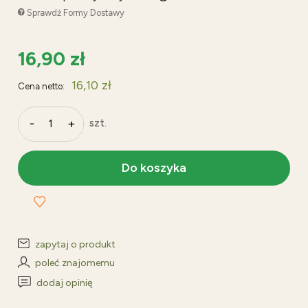
Cena nie zawiera ewentualnych kosztów płatności
Sprawdź Formy Dostawy
16,90 zł
16,10 zł
Cena netto:
-
+
szt.
Do koszyka
zapytaj o produkt
poleć znajomemu
dodaj opinię