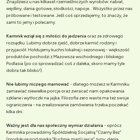
Znajdziesz u nas kilkaset rzemieślniczych wyrobów: nabiał,
wędliny, dania gotowe, słodkości, napoje... Wszystko przez nas
próbowane i testowane. Jeśli coś sprzedajemy, to znaczy, że
sami to jemy i polecamy.
Karmnik wziął się z miłości do jedzenia
oraz ze zdrowego
rozsądku. Lubimy dobrze zjeść, dobrze karmić rodziny i
przyjaciół. Hołdujemy kuchni lokalnej i sezonowej - większość
produktów pochodzi z Mazowsza wschodniego i bliskiego
Podlasia (po co sprowadzać coś z daleka, skoro mamy tyle
dobra tak blisko!).
Nie lubimy niczego marnować
- dlatego możesz w Karmniku
zamawiać niewielkie porcje oraz zwracać nam opakowania
szklane i wytłoczki na jajka. Filozofia zero waste ma też swoje
ograniczenia - na zrealizowanie zamówienia trzeba poczekać
kilka dni.
Ważny jest dla nas społeczny wymiar działania
- oprócz
Karmnika prowadzimy Spółdzielnię Socjalną "Czarny Bez"
(produkuje pod marką "Kuchnia znad Liwca" zupy, dania