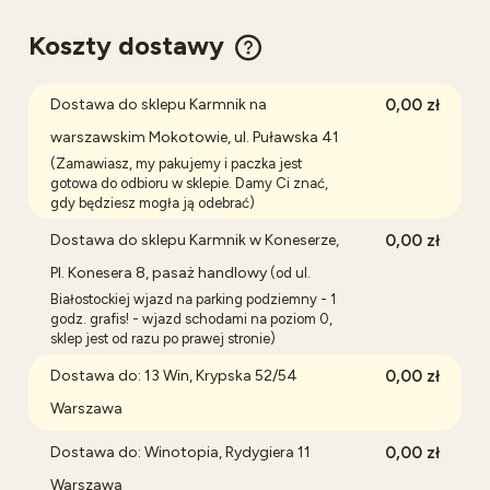
Koszty dostawy
Cena nie zawiera ewentualnych kosztów płatności
Dostawa do sklepu Karmnik na
0,00 zł
warszawskim Mokotowie, ul. Puławska 41
(Zamawiasz, my pakujemy i paczka jest
gotowa do odbioru w sklepie. Damy Ci znać,
gdy będziesz mogła ją odebrać)
Dostawa do sklepu Karmnik w Koneserze,
0,00 zł
Pl. Konesera 8, pasaż handlowy
(od ul.
Białostockiej wjazd na parking podziemny - 1
godz. grafis! - wjazd schodami na poziom 0,
sklep jest od razu po prawej stronie)
Dostawa do: 13 Win, Krypska 52/54
0,00 zł
Warszawa
Dostawa do: Winotopia, Rydygiera 11
0,00 zł
Warszawa