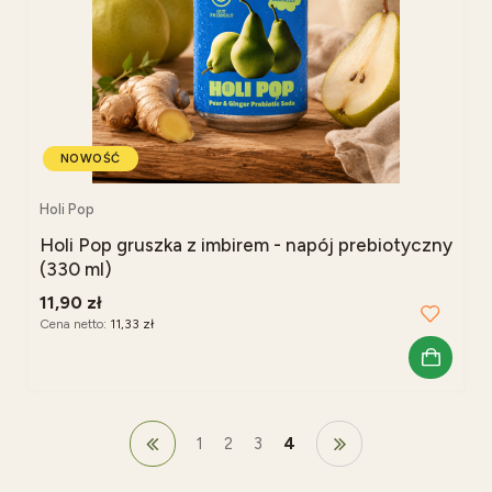
NOWOŚĆ
Holi Pop
Holi Pop gruszka z imbirem - napój prebiotyczny
(330 ml)
11,90 zł
Cena netto:
11,33 zł
1
2
3
4