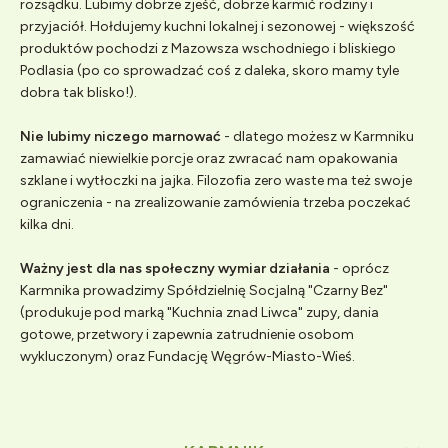
rozsądku. Lubimy dobrze zjeść, dobrze karmić rodziny i
przyjaciół. Hołdujemy kuchni lokalnej i sezonowej - większość
produktów pochodzi z Mazowsza wschodniego i bliskiego
Podlasia (po co sprowadzać coś z daleka, skoro mamy tyle
dobra tak blisko!).
Nie lubimy niczego marnować
- dlatego możesz w Karmniku
zamawiać niewielkie porcje oraz zwracać nam opakowania
szklane i wytłoczki na jajka. Filozofia zero waste ma też swoje
ograniczenia - na zrealizowanie zamówienia trzeba poczekać
kilka dni.
Ważny jest dla nas społeczny wymiar działania
- oprócz
Karmnika prowadzimy Spółdzielnię Socjalną "Czarny Bez"
(produkuje pod marką "Kuchnia znad Liwca" zupy, dania
gotowe, przetwory i zapewnia zatrudnienie osobom
wykluczonym) oraz Fundację Węgrów-Miasto-Wieś.