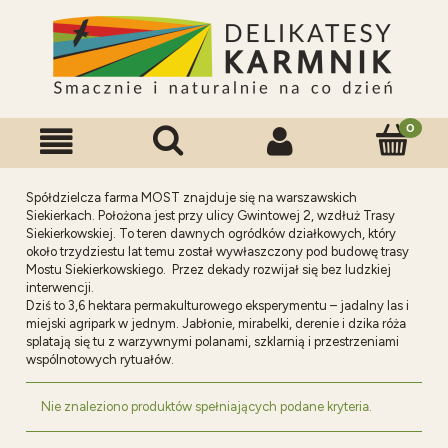
Spółdzielcza farma MOST znajduje się na warszawskich
Siekierkach. Położona jest przy ulicy Gwintowej 2, wzdłuż Trasy
Siekierkowskiej. To teren dawnych ogródków działkowych, który
około trzydziestu lat temu został wywłaszczony pod budowę trasy
Mostu Siekierkowskiego. Przez dekady rozwijał się bez ludzkiej
interwencji.
Dziś to 3,6 hektara permakulturowego eksperymentu – jadalny las i
miejski agripark w jednym. Jabłonie, mirabelki, derenie i dzika róża
splatają się tu z warzywnymi polanami, szklarnią i przestrzeniami
wspólnotowych rytuałów.
Nie znaleziono produktów spełniających podane kryteria.