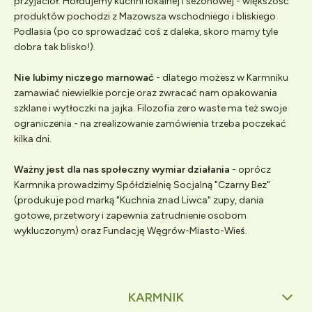
przyjaciół. Hołdujemy kuchni lokalnej i sezonowej - większość
produktów pochodzi z Mazowsza wschodniego i bliskiego
Podlasia (po co sprowadzać coś z daleka, skoro mamy tyle
dobra tak blisko!).
Nie lubimy niczego marnować
- dlatego możesz w Karmniku
zamawiać niewielkie porcje oraz zwracać nam opakowania
szklane i wytłoczki na jajka. Filozofia zero waste ma też swoje
ograniczenia - na zrealizowanie zamówienia trzeba poczekać
kilka dni.
Ważny jest dla nas społeczny wymiar działania
- oprócz
Karmnika prowadzimy Spółdzielnię Socjalną "Czarny Bez"
(produkuje pod marką "Kuchnia znad Liwca" zupy, dania
gotowe, przetwory i zapewnia zatrudnienie osobom
wykluczonym) oraz Fundację Węgrów-Miasto-Wieś.
KARMNIK