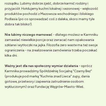
rozsądku. Lubimy dobrze zjeść, dobrze karmić rodziny i
przyjaciół. Hołdujemy kuchni lokalnej i sezonowej - większość
produktów pochodzi z Mazowsza wschodniego i bliskiego
Podlasia (po co sprowadzać coś z daleka, skoro mamy tyle
dobra tak blisko!).
Nie lubimy niczego marnować
- dlatego możesz w Karmniku
zamawiać niewielkie porcje oraz zwracać nam opakowania
szklane i wytłoczki na jajka. Filozofia zero waste ma też swoje
ograniczenia - na zrealizowanie zamówienia trzeba poczekać
kilka dni.
Ważny jest dla nas społeczny wymiar działania
- oprócz
Karmnika prowadzimy Spółdzielnię Socjalną "Czarny Bez"
(produkuje pod marką "Kuchnia znad Liwca" zupy, dania
gotowe, przetwory i zapewnia zatrudnienie osobom
wykluczonym) oraz Fundację Węgrów-Miasto-Wieś.