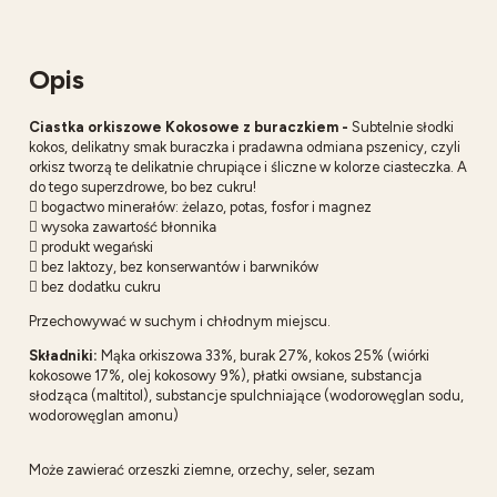
Opis
Ciastka orkiszowe Kokosowe z buraczkiem -
Subtelnie słodki
kokos, delikatny smak buraczka i pradawna odmiana pszenicy, czyli
orkisz tworzą te delikatnie chrupiące i śliczne w kolorze ciasteczka. A
do tego superzdrowe, bo bez cukru!
 bogactwo minerałów: żelazo, potas, fosfor i magnez
 wysoka zawartość błonnika
 produkt wegański
 bez laktozy, bez konserwantów i barwników
 bez dodatku cukru
Przechowywać w suchym i chłodnym miejscu.
Składniki:
Mąka orkiszowa 33%, burak 27%, kokos 25% (wiórki
kokosowe 17%, olej kokosowy 9%), płatki owsiane, substancja
słodząca (maltitol), substancje spulchniające (wodorowęglan sodu,
wodorowęglan amonu)
Może zawierać orzeszki ziemne, orzechy, seler, sezam