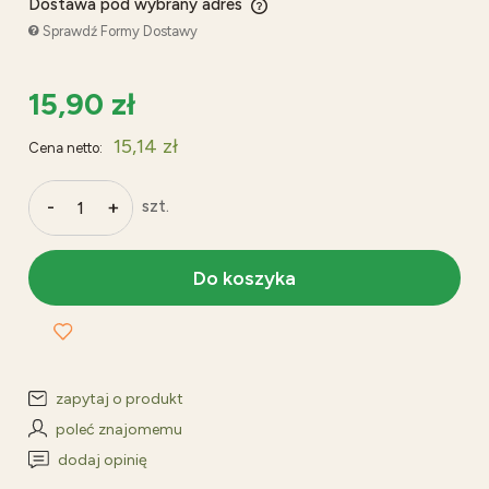
Dostawa pod wybrany adres
Cena nie zawiera ewentualnych kosztów płatności
Sprawdź Formy Dostawy
15,90 zł
15,14 zł
Cena netto:
-
+
szt.
Do koszyka
zapytaj o produkt
poleć znajomemu
dodaj opinię