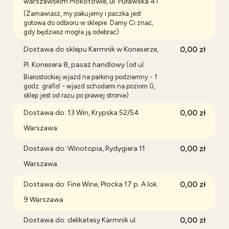
warszawskim Mokotowie, ul. Puławska 41
(Zamawiasz, my pakujemy i paczka jest
gotowa do odbioru w sklepie. Damy Ci znać,
gdy będziesz mogła ją odebrać)
Dostawa do sklepu Karmnik w Koneserze,
0,00 zł
Pl. Konesera 8, pasaż handlowy
(od ul.
Białostockiej wjazd na parking podziemny - 1
godz. grafis! - wjazd schodami na poziom 0,
sklep jest od razu po prawej stronie)
Dostawa do: 13 Win, Krypska 52/54
0,00 zł
Warszawa
Dostawa do: Winotopia, Rydygiera 11
0,00 zł
Warszawa
Dostawa do: Fine Wine, Płocka 17 p. A lok.
0,00 zł
9 Warszawa
Dostawa do: delikatesy Karmnik ul.
0,00 zł