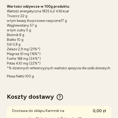
Wartości odżywcze w 100g produktu:
Wartość energetyczna 1825 kJ/ 436 kcal
Tłuszcz 22 g
w tym kwasy tłuszczowe nasycone17 g
Węglowodany 57 g
w tym cukry 5 g
Błonnik 8 g
Białko 10 g
Sól 0,8 g
Żelazo 2,9 mg (21%*)
Magnez 61 mg (16%*)
Fosfor 168 mg (24%*)
Potas 430 mg (22%*)
*% dziennych referencyjnych wartości spożycia dla osób dorosłych
Masa Netto:100 g
Koszty dostawy
Cena nie zawiera ewentualnych kosztów płatności
Dostawa do sklepu Karmnik na
0,00 zł