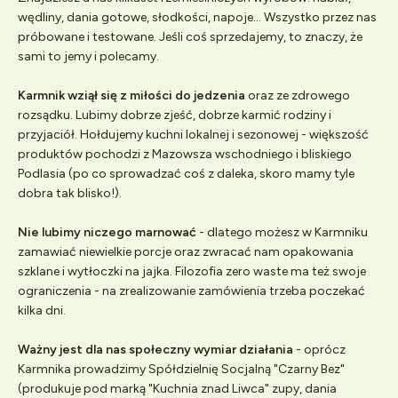
wędliny, dania gotowe, słodkości, napoje... Wszystko przez nas
próbowane i testowane. Jeśli coś sprzedajemy, to znaczy, że
sami to jemy i polecamy.
Karmnik wziął się z miłości do jedzenia
oraz ze zdrowego
rozsądku. Lubimy dobrze zjeść, dobrze karmić rodziny i
przyjaciół. Hołdujemy kuchni lokalnej i sezonowej - większość
produktów pochodzi z Mazowsza wschodniego i bliskiego
Podlasia (po co sprowadzać coś z daleka, skoro mamy tyle
dobra tak blisko!).
Nie lubimy niczego marnować
- dlatego możesz w Karmniku
zamawiać niewielkie porcje oraz zwracać nam opakowania
szklane i wytłoczki na jajka. Filozofia zero waste ma też swoje
ograniczenia - na zrealizowanie zamówienia trzeba poczekać
kilka dni.
Ważny jest dla nas społeczny wymiar działania
- oprócz
Karmnika prowadzimy Spółdzielnię Socjalną "Czarny Bez"
(produkuje pod marką "Kuchnia znad Liwca" zupy, dania